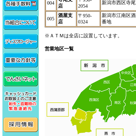
新潟市西区寺尾東
004
店
2054
酒屋支
新潟市江南区酒
〒950-
005
店
0324
番地
※ＡＴＭは全店に設置しています。
営業地区一覧