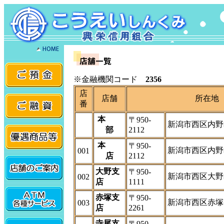
※金融機関コード
2356
店
店舗
所在地
番
本
〒950-
新潟市西区内野町
部
2112
本
〒950-
新潟市西区内野町
001
店
2112
大野支
〒950-
新潟市西区大野町
002
店
1111
赤塚支
〒950-
新潟市西区赤塚字
003
店
2261
寺尾支
〒950-