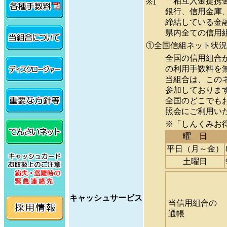
「相互入金提携
※1
銀行、信用金庫
締結している金
県内全ての信用
①全国信組ネット状況
全国の信用組合が
の利用手数料を
当組合は、この
参加しておりま
全国のどこでも
照会にご利用い
※「しんくみお
曜 日
平日（月～金）
土曜日
キャッシュサービス
当信用組合の
通帳