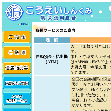
種 類
カード１枚で引き出し
す。
自動預金・払出機
本店・赤塚支店：平日AM
（ATM）
はAM9:00～PM5:0
大野支店・寺尾支店・酒屋
できます。
全国の金融機関の現金
照会」がご利用いただ
ブン銀行、ゆうちょ銀
ご利用いただけます。
照会」および後記①、
かかります。