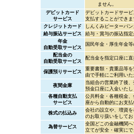
ません。
デビットカード
デビットカードサービ
サービス
支払することができま
クレジットカード
しんくみピーターパン
給与振込サービス
給与・賞与の振込指定
年金
国民年金・厚生年金等
自動受取サービス
配当金の
配当金を指定口座に直
自動受取サービス
重要書類・貴重品等を
保護預りサービス
由で手軽にご利用いた
当組合の営業終了後、
夜間金庫
預金口座に入金いたし
各種自動支払
公共料金・各種税金、
サービス
座から自動的にお支払
会社の設立や、増資を
株式の払込み
のお取り扱いをしてお
全国どこの金融機関へ
為替サービス
立てが安全・確実にで